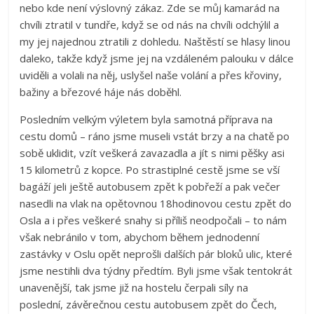
nebo kde není výslovný zákaz. Zde se můj kamarád na
chvíli ztratil v tundře, když se od nás na chvíli odchýlil a
my jej najednou ztratili z dohledu. Naštěstí se hlasy linou
daleko, takže když jsme jej na vzdáleném palouku v dálce
uviděli a volali na něj, uslyšel naše volání a přes křoviny,
bažiny a březové háje nás doběhl.
Posledním velkým výletem byla samotná příprava na
cestu domů – ráno jsme museli vstát brzy a na chatě po
sobě uklidit, vzít veškerá zavazadla a jít s nimi pěšky asi
15 kilometrů z kopce. Po strastiplné cestě jsme se vší
bagáží jeli ještě autobusem zpět k pobřeží a pak večer
nasedli na vlak na opětovnou 18hodinovou cestu zpět do
Osla a i přes veškeré snahy si příliš neodpočali – to nám
však nebránilo v tom, abychom během jednodenní
zastávky v Oslu opět neprošli dalších pár bloků ulic, které
jsme nestihli dva týdny předtím. Byli jsme však tentokrát
unavenější, tak jsme již na hostelu čerpali síly na
poslední, závěrečnou cestu autobusem zpět do Čech,