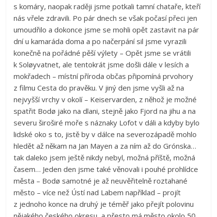
s komáry, naopak raději jsme potkali tamní chataře, kteří
nás vřele zdravili. Po pár dnech se však počasí přeci jen
umoudřilo a dokonce jsme se mohli opět zastavit na pár
dní u kamaráda doma a po načerpání sil jsme vyrazili
konečně na pořádné pěší výlety – Opět jsme se vrátili
k Soløyvatnet, ale tentokrát jsme došli dále v lesích a
mokřadech – místní příroda občas připomíná prvohory
z filmu Cesta do pravěku. V jiný den jsme vyšli až na
nejvyšší vrchy v okolí – Keiservarden, z něhož je možné
spatřit Bodø jako na dlani, stejně jako Fjord na jihu a na
severu široširé moře s náznaky Lofot v dáli a kdyby bylo
lidské oko s to, jistě by v dálce na severozápadě mohlo
hledět až někam na Jan Mayen a za ním až do Grónska…
tak daleko jsem ještě nikdy nebyl, možná příště, možná
časem… Jeden den jsme také věnovali i pouhé prohlídce
města – Bodø samotné je až neuvěřitelně roztahané
město – více než Ústí nad Labem například – projít
z jednoho konce na druhý je téměř jako přejít polovinu
nějakého českého okresu, a přesto má město okolo 50