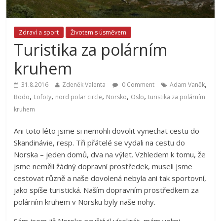
Zdraví a sport
Životem s úsměvem
Turistika za polárním
kruhem
,
31.8.2016
Zdeněk Valenta
0 Comment
Adam Vaněk
,
,
,
,
,
Bodo
Lofoty
nord polar circle
Norsko
Oslo
turistika za polárním
kruhem
Ani toto léto jsme si nemohli dovolit vynechat cestu do
Skandinávie, resp. Tři přátelé se vydali na cestu do
Norska – jeden domů, dva na výlet. Vzhledem k tomu, že
jsme neměli žádný dopravní prostředek, museli jsme
cestovat různě a naše dovolená nebyla ani tak sportovní,
jako spíše turistická. Naším dopravním prostředkem za
polárním kruhem v Norsku byly naše nohy.