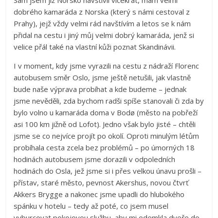
Sám jsem již Norsko navštívil vícekrát, mám velmi
dobrého kamaráda z Norska (který s námi cestoval z
Prahy), jejž vždy velmi rád navštívím a letos se k nám
přidal na cestu i jiný můj velmi dobrý kamaráda, jenž si
velice přál také na vlastní kůži poznat Skandinávii.
I v moment, kdy jsme vyrazili na cestu z nádraží Florenc
autobusem směr Oslo, jsme ještě netušili, jak vlastně
bude naše výprava probíhat a kde budeme – jednak
jsme nevěděli, zda bychom radši spíše stanovali či zda by
bylo volno u kamaráda doma v Bodø (město na pobřeží
asi 100 km jižně od Lofot). Jedno však bylo jisté – chtěli
jsme se co nejvíce projít po okolí. Oproti minulým létům
probíhala cesta zcela bez problémů – po úmorných 18
hodinách autobusem jsme dorazili v odpoledních
hodinách do Osla, jež jsme si i přes velkou únavu prošli –
přístav, staré město, pevnost Akershus, novou čtvrť
Akkers Brygge a nakonec jsme upadli do hlubokého
spánku v hotelu – tedy až poté, co jsem musel
vyburcovat pokojovou službu, aby mi odemkla dveře do