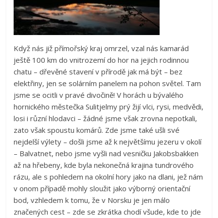
Když nás již přímořský kraj omrzel, vzal nás kamarád
ještě 100 km do vnitrozemí do hor na jejich rodinnou
chatu – dřevěné stavení v přírodě jak má být – bez
elektřiny, jen se solárním panelem na pohon světel. Tam
jsme se ocitli v pravé divočině! V horách u bývalého
hornického městečka Sulitjelmy prý žijí vlci, rysi, medvědi,
losi i různí hlodavci – žádné jsme však zrovna nepotkali,
zato však spoustu komárů. Zde jsme také ušli své
nejdelší výlety – došli jsme až k největšímu jezeru v okolí
– Balvatnet, nebo jsme vyšli nad vesničku Jakobsbakken
až na hřebeny, kde byla nekonečná krajina tundrového
rázu, ale s pohledem na okolní hory jako na dlani, jež nám
v onom případě mohly sloužit jako výborný orientační
bod, vzhledem k tomu, že v Norsku je jen málo
značených cest – zde se zkrátka chodí všude, kde to jde