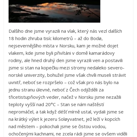
Dalšího dne jsme vyrazili na vlak, který nás vezl dalších
18 hodin zhruba tisíc kilometrů – až do Bodø,
nejsevernějšího místa v Norsku, kam je možné dojet
vlakem, kde jsme byli přivítáni v domě kamarádovy
rodiny, ale hned druhý den jsme vyrazili ven a postavili
jsme si stan na kopečku mezi stromy nedaleko severo-
norské univerzity, bohužel jsme však chvíli museli strávit
uvnitř, neboť se rozpršelo – což však pro nás bylo na
jednu stranu úlevné, neboť z Čech odjížděli za
třicetistupňových veder, načež v Norsku jsme nezažili
teploty vyšší nad 20°C – Stan se nám naštěstí
nepromáčel, a tak když déšť mírně ustal, vydali jsme se
na krátký výlet k jezeru Soløyvatnet, jež leží v kopcích
nad městem – pokochali jsme se čistou vodou,
ochočenými kachnami, ne zcela rádi jsme se ovšem viděli