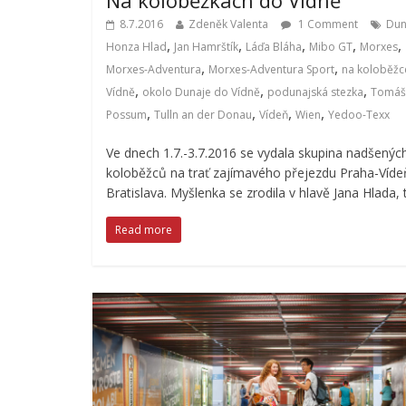
8.7.2016
Zdeněk Valenta
1 Comment
Dun
,
,
,
,
,
Honza Hlad
Jan Hamrštík
Láďa Bláha
Mibo GT
Morxes
,
,
Morxes-Adventura
Morxes-Adventura Sport
na koloběžc
,
,
,
Vídně
okolo Dunaje do Vídně
podunajská stezka
Tomáš
,
,
,
,
Possum
Tulln an der Donau
Vídeň
Wien
Yedoo-Texx
Ve dnech 1.7.-3.7.2016 se vydala skupina nadšenýc
koloběžců na trať zajímavého přejezdu Praha-Víde
Bratislava. Myšlenka se zrodila v hlavě Jana Hlada,
Read more