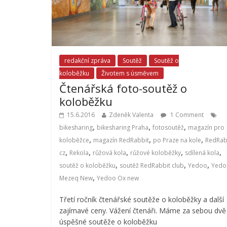
redakční zpráva
Soutěž
Soutěž o
koloběžku
Životem s úsměvem
Čtenářská foto-soutěž o
koloběžku
15.6.2016
Zdeněk Valenta
1 Comment
,
,
,
bikesharing
bikesharing Praha
fotosoutěž
magazín pro
,
,
,
koloběžce
magazín RedRabbit
po Praze na kole
RedRab
,
,
,
,
,
cz
Rekola
růžová kola
růžové koloběžky
sdílená kola
,
,
,
soutěž o koloběžku
soutěž RedRabbit club
Yedoo
Yedo
,
Mezeq New
Yedoo Ox new
Třetí ročník čtenářské soutěže o koloběžky a další
zajímavé ceny. Vážení čtenáři. Máme za sebou dvě
úspěšné soutěže o koloběžku