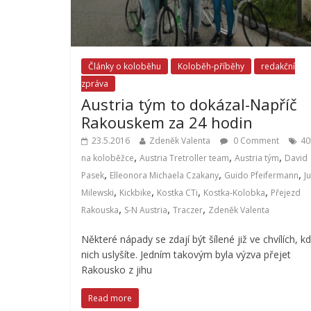
Články o koloběhu
Koloběh-příběhy
redakční
zpráva
Austria tým to dokázal-Napříč
Rakouskem za 24 hodin
23.5.2016
Zdeněk Valenta
0 Comment
40
,
,
,
na koloběžce
Austria Tretroller team
Austria tým
David
,
,
,
Pasek
Elleonora Michaela Czakany
Guido Pfeifermann
J
,
,
,
,
Milewski
Kickbike
Kostka CTi
Kostka-Kolobka
Přejezd
,
,
,
Rakouska
S-N Austria
Traczer
Zdeněk Valenta
Některé nápady se zdají být šílené již ve chvílích, k
nich uslyšíte. Jedním takovým byla výzva přejet
Rakousko z jihu
Read more