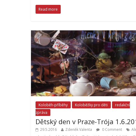
Read more
Koloběh-příběhy
Koloběžky pro děti
redakční
zpráva
Dětský den v Praze-Trója 1.6.2
29.5.2016
Zdeněk Valenta
0 Comment
Al