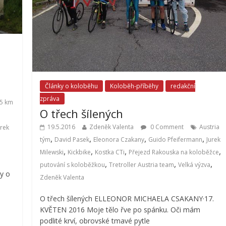
Články o koloběhu
Koloběh-příběhy
redakční
zpráva
5 km
O třech šílených
19.5.2016
Zdeněk Valenta
0 Comment
Austria
urek
,
,
,
,
tým
David Pasek
Eleonora Czakany
Guido Pfeifermann
Jurek
,
,
,
,
Milewski
Kickbike
Kostka CTi
Přejezd Rakouska na koloběžce
,
,
,
putování s koloběžkou
Tretroller Austria team
Velká výzva
dy o
Zdeněk Valenta
O třech šílených ELLEONOR MICHAELA CSAKANY·17.
KVĚTEN 2016 Moje tělo řve po spánku. Oči mám
podlité krví, obrovské tmavé pytle