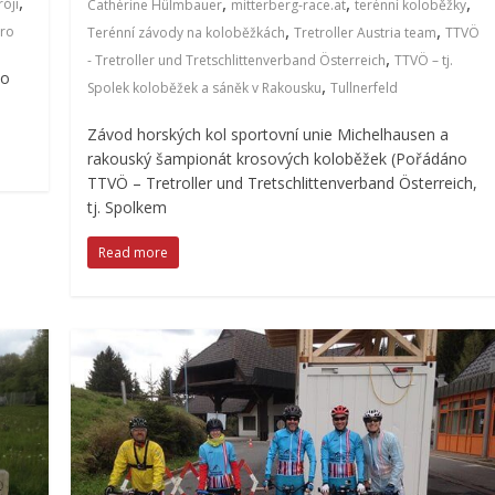
,
,
,
,
róji
Cathérine Hülmbauer
mitterberg-race.at
terénní koloběžky
,
,
pro
Terénní závody na koloběžkách
Tretroller Austria team
TTVÖ
,
- Tretroller und Tretschlittenverband Österreich
TTVÖ – tj.
do
,
Spolek koloběžek a sáněk v Rakousku
Tullnerfeld
Závod horských kol sportovní unie Michelhausen a
rakouský šampionát krosových koloběžek (Pořádáno
TTVÖ – Tretroller und Tretschlittenverband Österreich,
tj. Spolkem
Read more