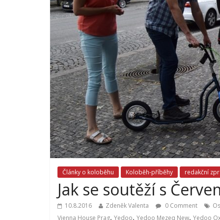
Články o koloběhu
Koloběh-příběhy
redakční zp
Jak se soutěží s Červ
10.8.2016
Zdeněk Valenta
0 Comment
Os
,
,
,
Vienna House Prag
Yedoo
Yedoo Mezeq New
Yedoo O