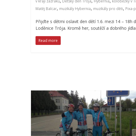
,
,
,
v kraji zázraků
Dětský den Trója
Hybernia
koloběžky v T
,
,
,
Matěj Balcar
muzikály Hybernia
muzikály pro děti
Pixa-
Přijďte s dětmi oslavit den dětí 1.6. mezi 14 – 18h 
Loděnice Trója. Kromě her, soutěží a dobrého jídla
Read more