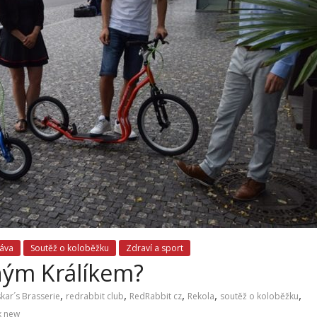
ráva
Soutěž o koloběžku
Zdraví a sport
eným Králíkem?
,
,
,
,
,
kar´s Brasserie
redrabbit club
RedRabbit cz
Rekola
soutěž o koloběžku
x new