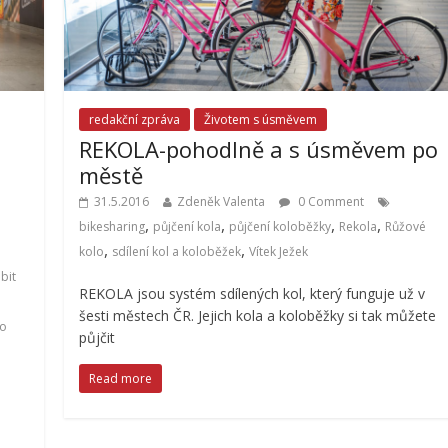
redakční zpráva
Životem s úsměvem
REKOLA-pohodlně a s úsměvem po
městě
31.5.2016
Zdeněk Valenta
0 Comment
,
,
,
,
bikesharing
půjčení kola
půjčení koloběžky
Rekola
Růžové
,
,
kolo
sdílení kol a koloběžek
Vítek Ježek
bit
REKOLA jsou systém sdílených kol, který funguje už v
šesti městech ČR. Jejich kola a koloběžky si tak můžete
o
půjčit
Read more