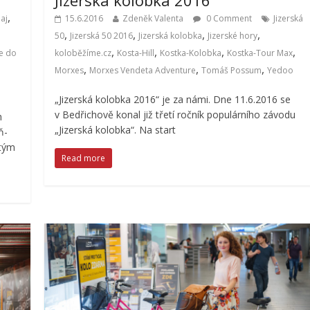
,
aj
15.6.2016
Zdeněk Valenta
0 Comment
Jizerská
,
,
,
,
50
Jizerská 50 2016
Jizerská kolobka
Jizerské hory
,
,
,
,
e do
koloběžíme.cz
Kosta-Hill
Kostka-Kolobka
Kostka-Tour Max
,
,
,
Morxes
Morxes Vendeta Adventure
Tomáš Possum
Yedoo
„Jizerská kolobka 2016“ je za námi. Dne 11.6.2016 se
v Bedřichově konal již třetí ročník populárního závodu
h
„Jizerská kolobka“. Na start
ň-
 tým
Read more