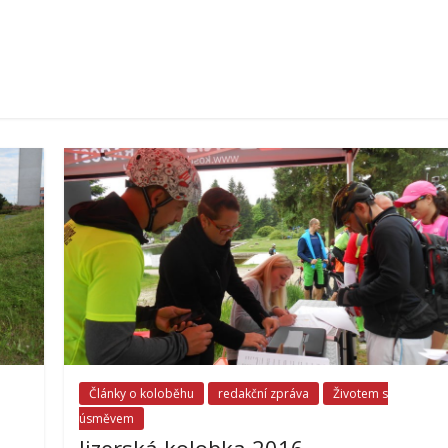
Články o koloběhu
redakční zpráva
Životem s
úsměvem
Jizerská kolobka 2016