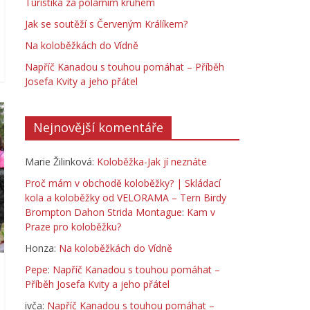
Turistika za polárním kruhem
Jak se soutěží s Červeným Králíkem?
Na koloběžkách do Vídně
Napříč Kanadou s touhou pomáhat – Příběh
Josefa Kvity a jeho přátel
Nejnovější komentáře
Marie Žilinková
:
Koloběžka-Jak jí neznáte
Proč mám v obchodě koloběžky? | Skládací
kola a koloběžky od VELORAMA – Tern Birdy
Brompton Dahon Strida Montague
:
Kam v
Praze pro koloběžku?
Honza
:
Na koloběžkách do Vídně
Pepe
:
Napříč Kanadou s touhou pomáhat –
Příběh Josefa Kvity a jeho přátel
ivča
:
Napříč Kanadou s touhou pomáhat –