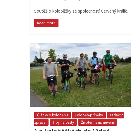
Soutěž o koloběžky se společností Červený králík.
Read more
Články o koloběhu
Koloběh-příběhy
redakční
zpráva
Tipy na cesty
Životem s úsměvem
Na koloběžkách do Vídně