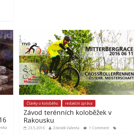
Články o koloběhu
redakční zpráva
Závod terénních koloběžek v
016
Rakousku
enka
23.5.2016
Zdeněk Valenta
1 Comment