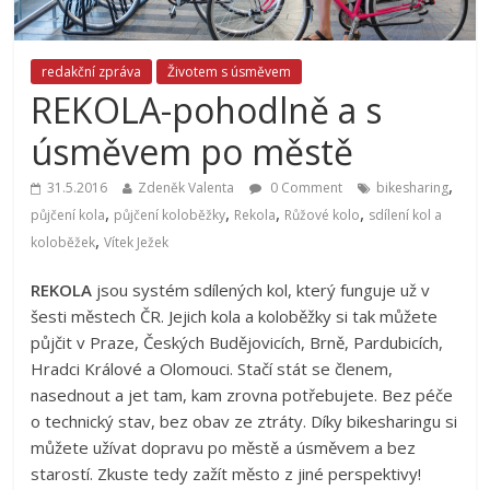
redakční zpráva
Životem s úsměvem
REKOLA-pohodlně a s
úsměvem po městě
,
31.5.2016
Zdeněk Valenta
0 Comment
bikesharing
,
,
,
,
půjčení kola
půjčení koloběžky
Rekola
Růžové kolo
sdílení kol a
,
koloběžek
Vítek Ježek
REKOLA
jsou systém sdílených kol, který funguje už v
šesti městech ČR. Jejich kola a koloběžky si tak můžete
půjčit v Praze, Českých Budějovicích, Brně, Pardubicích,
Hradci Králové a Olomouci. Stačí stát se členem,
nasednout a jet tam, kam zrovna potřebujete. Bez péče
o technický stav, bez obav ze ztráty. Díky bikesharingu si
můžete užívat dopravu po městě a úsměvem a bez
starostí. Zkuste tedy zažít město z jiné perspektivy!