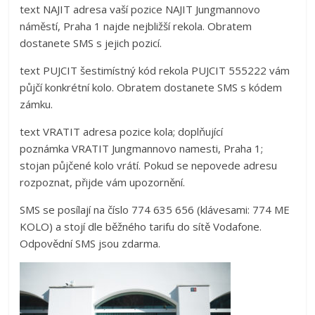
text NAJIT adresa vaší pozice NAJIT Jungmannovo
náměstí, Praha 1 najde nejbližší rekola. Obratem
dostanete SMS s jejich pozicí.
text PUJCIT šestimístný kód rekola PUJCIT 555222 vám
půjčí konkrétní kolo. Obratem dostanete SMS s kódem
zámku.
text VRATIT adresa pozice kola; doplňující
poznámka VRATIT Jungmannovo namesti, Praha 1;
stojan půjčené kolo vrátí. Pokud se nepovede adresu
rozpoznat, přijde vám upozornění.
SMS se posílají na číslo 774 635 656 (klávesami: 774 ME
KOLO) a stojí dle běžného tarifu do sítě Vodafone.
Odpovědní SMS jsou zdarma.