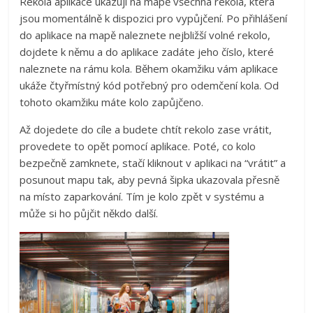
Rekola aplikace ukazují na mapě všechna rekola, která
jsou momentálně k dispozici pro vypůjčení. Po přihlášení
do aplikace na mapě naleznete nejbližší volné rekolo,
dojdete k němu a do aplikace zadáte jeho číslo, které
naleznete na rámu kola. Během okamžiku vám aplikace
ukáže čtyřmístný kód potřebný pro odemčení kola. Od
tohoto okamžiku máte kolo zapůjčeno.
Až dojedete do cíle a budete chtít rekolo zase vrátit,
provedete to opět pomocí aplikace. Poté, co kolo
bezpečně zamknete, stačí kliknout v aplikaci na “vrátit” a
posunout mapu tak, aby pevná šipka ukazovala přesně
na místo zaparkování. Tím je kolo zpět v systému a
může si ho půjčit někdo další.