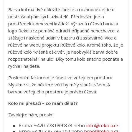
Barva kol má dvě důležité funkce a rozhodně nejde o
odstrašení pánských uživatelů. Především jde o
prostředek k omezení krádeží. Výrazná růžová barva a
logo Rekola.cz pomáhá odradit případné nenechavce, a
ztěžuje i následné udání v bazaru či zastavárně. Více o
růžové na webu projektu Růžové kolo. Kromě toho, že je
růžové kolo “krásně ošklivé”, je neobvyklá barva dobře
rozpoznatelná i na ulici. Díky tomu kolo snadno poznáte a
rychleji najdete.
Posledním faktorem je účast ve veřejném prostoru.
Myslíme si, že některé věci by měly sloužit všem. A
barvou veřejného prostoru je právě růžová.
Kolo mi překáží – co mám dělat?
Zavolejte nám, prosím!
Praha: +420 778 099 878 nebo
info@rekola.cz
Brno: +420 776 385 100 nebo
brno@rekola.cz