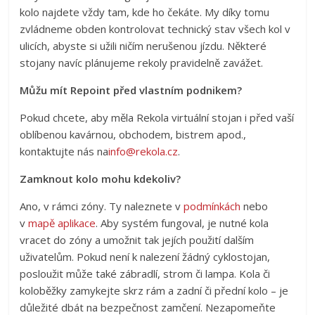
kolo najdete vždy tam, kde ho čekáte. My díky tomu
zvládneme obden kontrolovat technický stav všech kol v
ulicích, abyste si užili ničím nerušenou jízdu. Některé
stojany navíc plánujeme rekoly pravidelně zavážet.
Můžu mít Repoint před vlastním podnikem?
Pokud chcete, aby měla Rekola virtuální stojan i před vaší
oblíbenou kavárnou, obchodem, bistrem apod.,
kontaktujte nás na
info@rekola.cz
.
Zamknout kolo mohu kdekoliv?
Ano, v rámci zóny. Ty naleznete v
podmínkách
nebo
v
mapě aplikace
. Aby systém fungoval, je nutné kola
vracet do zóny a umožnit tak jejích použití dalším
uživatelům. Pokud není k nalezení žádný cyklostojan,
posloužit může také zábradlí, strom či lampa. Kola či
koloběžky zamykejte skrz rám a zadní či přední kolo – je
důležité dbát na bezpečnost zamčení. Nezapomeňte