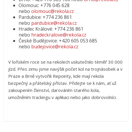
Olomouc: +776 045 628
nebo
olomouc@rekola.cz
Pardubice: +774 236 861
nebo
pardubice@rekola.cz
Hradec Králové: +774 236 861
nebo
hradeckralove@rekola.cz
České Budějovice: +420 605 053 685
nebo
budejovice@rekola.cz
V loňském roce se na rekolech uskutečnilo téměř 30 000
jízd. Přes zimu jsme navýšili počet kol na trojnásobek a v
Praze a Brně vytvořili Repointy, kde mají rekola
bezpečný a přátelský přístav. Přidejte se k nám, ať už
zakoupením členství, darováním starého kola,
umožněním trackingu v aplikaci nebo jako dobrovolníci.