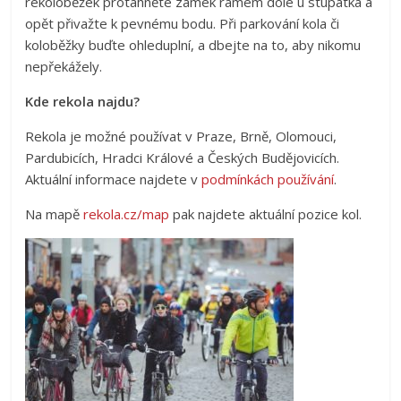
rekoloběžek protáhněte zámek rámem dole u stupátka a
opět přivažte k pevnému bodu. Při parkování kola či
koloběžky buďte ohleduplní, a dbejte na to, aby nikomu
nepřekážely.
Kde rekola najdu?
Rekola je možné používat v Praze, Brně, Olomouci,
Pardubicích, Hradci Králové a Českých Budějovicích.
Aktuální informace najdete v
podmínkách používání
.
Na mapě
rekola.cz/map
pak najdete aktuální pozice kol.