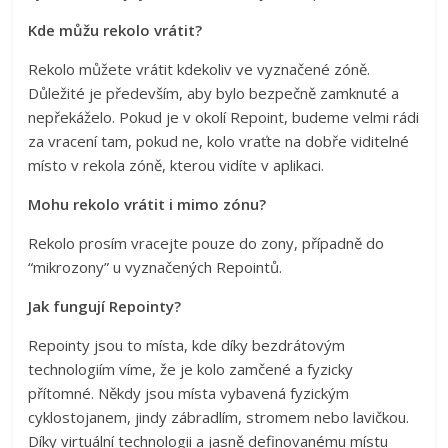
Kde můžu rekolo vrátit?
Rekolo můžete vrátit kdekoliv ve vyznačené zóně.
Důležité je především, aby bylo bezpečně zamknuté a
nepřekáželo. Pokud je v okolí Repoint, budeme velmi rádi
za vracení tam, pokud ne, kolo vraťte na dobře viditelné
místo v rekola zóně, kterou vidíte v aplikaci.
Mohu rekolo vrátit i mimo zónu?
Rekolo prosím vracejte pouze do zony, případně do
“mikrozony” u vyznačených Repointů.
Jak fungují Repointy?
Repointy jsou to místa, kde díky bezdrátovým
technologiím víme, že je kolo zamčené a fyzicky
přítomné. Někdy jsou místa vybavená fyzickým
cyklostojanem, jindy zábradlím, stromem nebo lavičkou.
Díky virtuální technologii a jasně definovanému místu