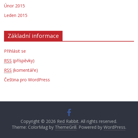
Únor 2015
Leden 2015
Základní informace
Přihlásit se
RSS
(příspěvky)
RSS
(komentáře)
Čeština pro WordPress
Copyright © 2026
Red Rabbit
. All rights reserved.
Theme: ColorMag by
ThemeGrill
. Powered by
WordPress
.