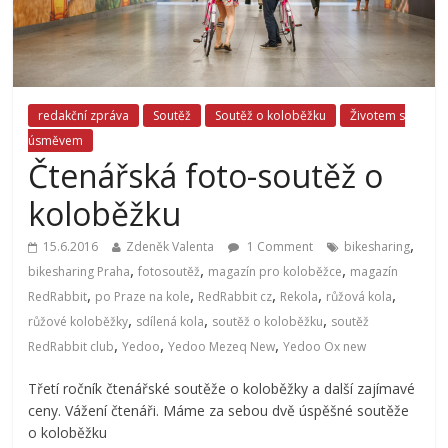
redakční zpráva
Soutěž
Soutěž o koloběžku
Životem s
úsměvem
Čtenářská foto-soutěž o
koloběžku
,
15.6.2016
Zdeněk Valenta
1 Comment
bikesharing
,
,
,
bikesharing Praha
fotosoutěž
magazín pro koloběžce
magazín
,
,
,
,
,
RedRabbit
po Praze na kole
RedRabbit cz
Rekola
růžová kola
,
,
,
růžové koloběžky
sdílená kola
soutěž o koloběžku
soutěž
,
,
,
RedRabbit club
Yedoo
Yedoo Mezeq New
Yedoo Ox new
Třetí ročník čtenářské soutěže o koloběžky a další zajímavé
ceny. Vážení čtenáři. Máme za sebou dvě úspěšné soutěže
o koloběžku