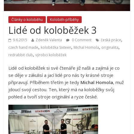
Články o koloběhu
Koloběh-příběhy
Lidé od koloběžek 3
,
9.6.2015
Zdeněk Valenta
0 Comment
česká práce
,
,
,
,
czech hand made
koloběžka Sixteen
Michal Homola
originalita
,
redrabbit club
výrobci koloběžek
Lidé od koloběžek si své čtenáře již našli a zajímá je co
se děje v zákulisí a jací lidé pro nás ty krásné stroje
připravují. Příběhem třetím je tedy
Michal Homola
, muž
jdoucí svojí cestou. Ten, který má na koloběžky svůj
pohled a tvoří stroje originální a ryze české.