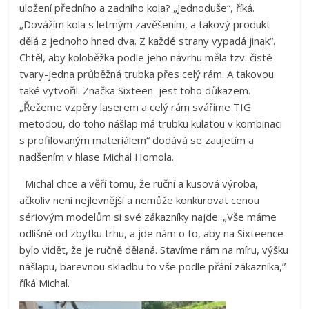
uložení předního a zadního kola? „Jednoduše“, říká.
„Dovážím kola s letmým zavěšením, a takový produkt
dělá z jednoho hned dva. Z každé strany vypadá jinak“.
Chtěl, aby koloběžka podle jeho návrhu měla tzv. čisté
tvary-jedna průběžná trubka přes celý rám. A takovou
také vytvořil. Značka Sixteen jest toho důkazem.
„Řežeme vzpěry laserem a celý rám sváříme TIG
metodou, do toho nášlap má trubku kulatou v kombinaci
s profilovaným materiálem“ dodává se zaujetím a
nadšením v hlase Michal Homola.
Michal chce a věří tomu, že ruční a kusová výroba,
ačkoliv není nejlevnější a nemůže konkurovat cenou
sériovým modelům si své zákazníky najde. „Vše máme
odlišné od zbytku trhu, a jde nám o to, aby na Sixteence
bylo vidět, že je ručně dělaná. Stavíme rám na míru, výšku
nášlapu, barevnou skladbu to vše podle přání zákazníka,”
říká Michal.