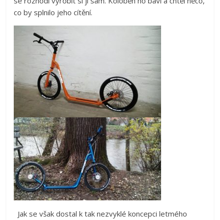
se rozhodl vyrobit si jí sám. Koloběh ho baví a chtěl něco,
co by splnilo jeho cítění.
Jak se však dostal k tak nezvyklé koncepci letmého