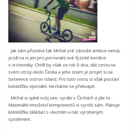
Jak sám přiznává tak Michal své závodní ambice nemá,
jezdí na ni jen pro porovnání své fyzické kondice
s vrstevníky. Chtěl by však za rok či dva, dát cestu na
svém stroji okolo Česka a jeho snem je projet si na
Sixteence ostrov Island. Pro tuto cestu si však postaví
koloběžku speciální. Necháme se překvapit.
Michal si splnil svůj sen, vyrábí v Čechách a jde to.
Maximální množství komponentů si vyrobí sám. Plánuje
koloběžku skládací s vlastním u nás vyrobeným
systémem.