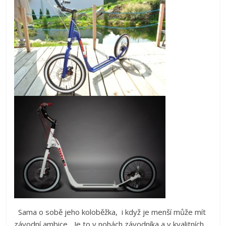
Sama o sobě jeho koloběžka, i když je menší může mít
závodní ambice. „Je to v nohách závodníka a v kvalitních