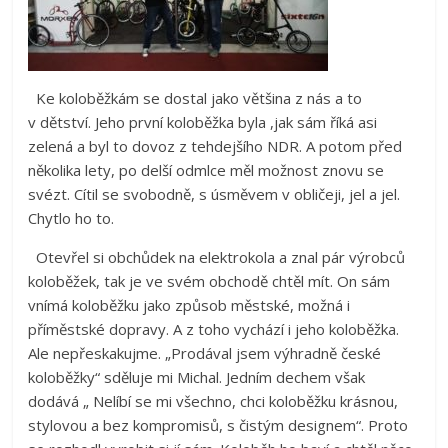
Ke koloběžkám se dostal jako většina z nás a to
v dětství. Jeho první koloběžka byla ,jak sám říká asi
zelená a byl to dovoz z tehdejšího NDR. A potom před
několika lety, po delší odmlce měl možnost znovu se
svézt. Cítil se svobodně, s úsměvem v obličeji, jel a jel.
Chytlo ho to.
Otevřel si obchůdek na elektrokola a znal pár výrobců
koloběžek, tak je ve svém obchodě chtěl mít. On sám
vnímá koloběžku jako způsob městské, možná i
příměstské dopravy. A z toho vychází i jeho koloběžka.
Ale nepřeskakujme. „Prodával jsem výhradně české
koloběžky“ sděluje mi Michal. Jedním dechem však
dodává „ Nelíbí se mi všechno, chci koloběžku krásnou,
stylovou a bez kompromisů, s čistým designem“. Proto