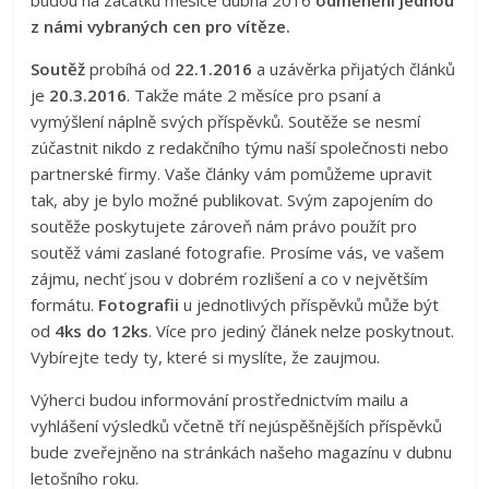
budou na začátku měsíce dubna 2016
odměněni jednou
z námi vybraných cen pro vítěze.
Soutěž
probíhá od
22.1.2016
a uzávěrka přijatých článků
je
20.3.2016
. Takže máte 2 měsíce pro psaní a
vymýšlení náplně svých příspěvků. Soutěže se nesmí
zúčastnit nikdo z redakčního týmu naší společnosti nebo
partnerské firmy. Vaše články vám pomůžeme upravit
tak, aby je bylo možné publikovat. Svým zapojením do
soutěže poskytujete zároveň nám právo použít pro
soutěž vámi zaslané fotografie. Prosíme vás, ve vašem
zájmu, nechť jsou v dobrém rozlišení a co v největším
formátu.
Fotografii
u jednotlivých příspěvků může být
od
4ks do 12ks
. Více pro jediný článek nelze poskytnout.
Vybírejte tedy ty, které si myslíte, že zaujmou.
Výherci budou informování prostřednictvím mailu a
vyhlášení výsledků včetně tří nejúspěšnějších příspěvků
bude zveřejněno na stránkách našeho magazínu v dubnu
letošního roku.