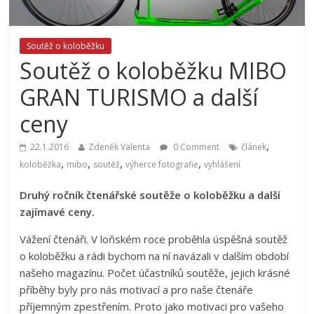
Soutěž o koloběžku
Soutěž o koloběžku MIBO
GRAN TURISMO a další
ceny
,
22.1.2016
Zdeněk Valenta
0 Comment
článek
,
,
,
,
koloběžka
mibo
soutěž
výherce fotografie
vyhlášení
Druhý ročník čtenářské soutěže o koloběžku a další
zajímavé ceny.
Vážení čtenáři. V loňském roce proběhla úspěšná soutěž
o koloběžku a rádi bychom na ní navázali v dalším období
našeho magazínu. Počet účastníků soutěže, jejich krásné
příběhy byly pro nás motivací a pro naše čtenáře
příjemným zpestřením. Proto jako motivaci pro vašeho