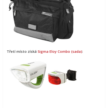
Třetí místo získá
Sigma Eloy Combo (sada)
: