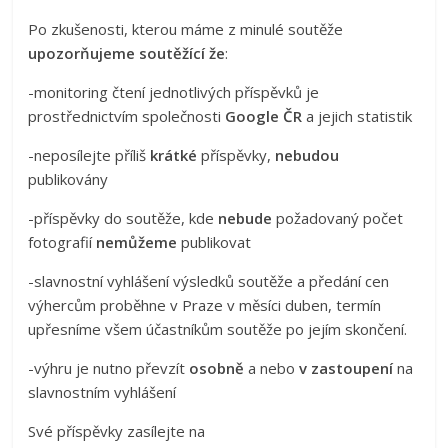
Po zkušenosti, kterou máme z minulé soutěže
upozorňujeme soutěžící že
:
-monitoring čtení jednotlivých příspěvků je
prostřednictvím společnosti
Google ČR
a jejich statistik
-neposílejte příliš
krátké
příspěvky,
nebudou
publikovány
-příspěvky do soutěže, kde
nebude
požadovaný počet
fotografií
nemůžeme
publikovat
-slavnostní vyhlášení výsledků soutěže a předání cen
výhercům proběhne v Praze v měsíci duben, termín
upřesníme všem účastníkům soutěže po jejím skončení.
-výhru je nutno převzít
osobně
a nebo
v zastoupení
na
slavnostním vyhlášení
Své příspěvky zasílejte na