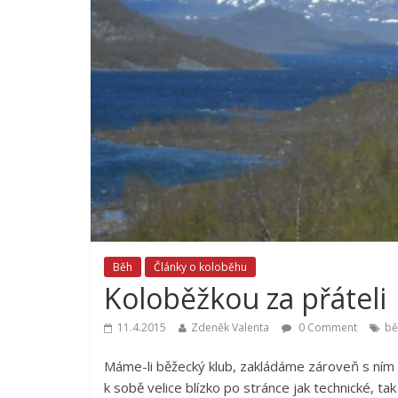
Běh
Články o koloběhu
Koloběžkou za přáteli
11.4.2015
Zdeněk Valenta
0 Comment
bě
Máme-li běžecký klub, zakládáme zároveň s ním i 
k sobě velice blízko po stránce jak technické, tak 