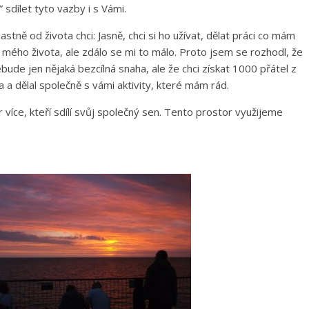
” sdílet tyto vazby i s Vámi.
stně od života chci: Jasně, chci si ho užívat, dělat práci co mám
 mého života, ale zdálo se mi to málo. Proto jsem se rozhodl, že
ude jen nějaká bezcílná snaha, ale že chci získat 1000 přátel z
a a dělal společně s vámi aktivity, které mám rád.
 více, kteří sdílí svůj společný sen. Tento prostor využijeme