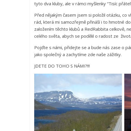
tyto dva kluby, ale v rámci myšlenky “Tisíc přátel
Před nějakým časem jsem si položil otázku, co vla
rád, která mi samozřejmě přináší i to hmotné do
založením těchto klubů a RedRabbita celkově, neb
celého světa, abych se podělil o radost ze život
Pojďte s námi, přidejte se a bude nás zase o pár
jako společný a zachytíme zde naše zážitky.
JDETE DO TOHO S NÁMI?!!!