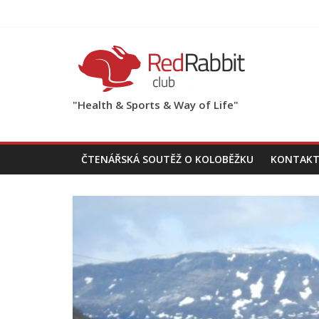
"Health & Sports & Way of Life"
ČTENÁŘSKÁ SOUTĚŽ O KOLOBĚŽKU
KONTAKT