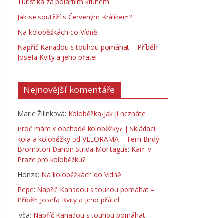
Turistika za polárním kruhem
Jak se soutěží s Červeným Králíkem?
Na koloběžkách do Vídně
Napříč Kanadou s touhou pomáhat – Příběh
Josefa Kvity a jeho přátel
Nejnovější komentáře
Marie Žilinková
:
Koloběžka-Jak jí neznáte
Proč mám v obchodě koloběžky? | Skládací
kola a koloběžky od VELORAMA – Tern Birdy
Brompton Dahon Strida Montague
:
Kam v
Praze pro koloběžku?
Honza
:
Na koloběžkách do Vídně
Pepe
:
Napříč Kanadou s touhou pomáhat –
Příběh Josefa Kvity a jeho přátel
ivča
:
Napříč Kanadou s touhou pomáhat –