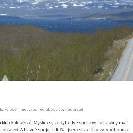
,
,
,
,
h
koloběh
motivace
redrabbit club
tisíc přátel
klub koloběžců. Myslím si, že tyto dvě sportovní disciplíny mají
i duševní. A hlavně spojují lidi. Dal jsem si za cíl nevytvořit pouze