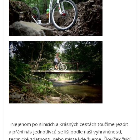
Nejenom po silnicích a krásných cestách toužíme jezdit
a přání nás jednotlivců se liší podle naší vyhraněnosti,
technické zdatnosti nebo místa kde žijeme. Človíček žijící