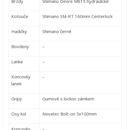
Brzdy
Shimano Deore M615 hydraulické
Kotouče
Shimano SM-RT 160mm Centerlock
Hadičky
Shimano černé
Bovdeny
–
Lanka
–
Koncovky
–
lanek
Gripy
Gumové s lockon zámkem
Osy kol
Novatec Bolt-on 5x100mm
Koncovky
–