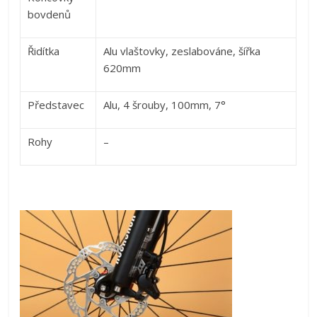
bovdenů
Řidítka
Alu vlaštovky, zeslabováne, šířka
620mm
Představec
Alu, 4 šrouby, 100mm, 7°
Rohy
–