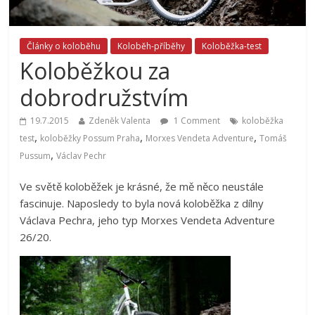
Články o koloběhu
Koloběh-příběhy
Koloběžka-test
Koloběžkou za
dobrodružstvím
19.7.2015
Zdeněk Valenta
1 Comment
koloběžka
,
,
,
test
koloběžky Possum Praha
Morxes Vendeta Adventure
Tomáš
,
Pussum
Václav Pechr
Ve světě koloběžek je krásné, že mě něco neustále
fascinuje. Naposledy to byla nová koloběžka z dílny
Václava Pechra, jeho typ Morxes Vendeta Adventure
26/20.