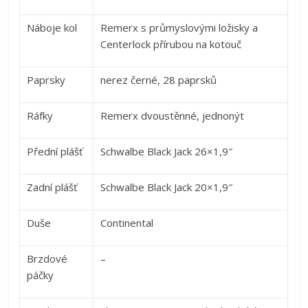
Náboje kol
Remerx s průmyslovými ložisky a
Centerlock přírubou na kotouč
Paprsky
nerez černé, 28 paprsků
Ráfky
Remerx dvoustěnné, jednonýt
Přední plášť
Schwalbe Black Jack 26×1,9″
Zadní plášť
Schwalbe Black Jack 20×1,9″
Duše
Continental
Brzdové
–
páčky