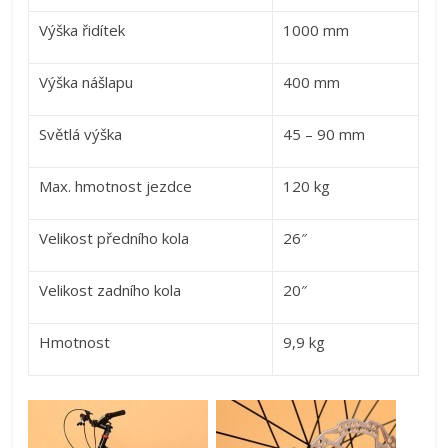
Výška řidítek
1000 mm
Výška nášlapu
400 mm
Světlá výška
45 – 90 mm
Max. hmotnost jezdce
120 kg
Velikost předního kola
26″
Velikost zadního kola
20″
Hmotnost
9,9 kg